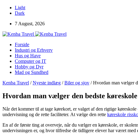
Light
Dark
7 August, 2026
Forside
Industri og Erhverv
Hus og Have
Computer og IT
Hobby og Dyr
Mad og Sundhed
Kenba Travel
/
Nyeste indlæg
/
Biler og sjov
/
Hvordan man vælger de
Hvordan man vælger den bedste køreskole
Når det kommer til at tage kørekort, er valget af den rigtige køreskol
undervisning og de rette faciliteter. At vælge den rette
køreskole rissk
En af de første ting at overveje, når du vælger en køreskole, er skol
undervisningen er, og hvor tilfredse de tidligere elever har været med