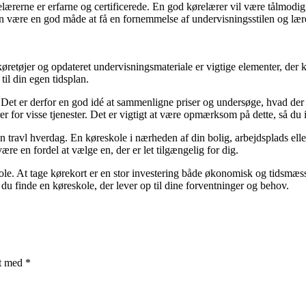
elærerne er erfarne og certificerede. En god kørelærer vil være tålmodig, g
n være en god måde at få en fornemmelse af undervisningsstilen og lære
 køretøjer og opdateret undervisningsmateriale er vigtige elementer, der
 til din egen tidsplan.
e. Det er derfor en god idé at sammenligne priser og undersøge, hvad der 
for visse tjenester. Det er vigtigt at være opmærksom på dette, så du ik
ravl hverdag. En køreskole i nærheden af din bolig, arbejdsplads eller 
ære en fordel at vælge en, der er let tilgængelig for dig.
eskole. At tage kørekort er en stor investering både økonomisk og tidsmæs
du finde en køreskole, der lever op til dine forventninger og behov.
et med
*