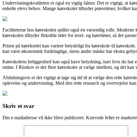
Undervisningskvaliteten er også en vigtig faktor. Det er vigtigt, at kør
enkelte elevs behov. Mange køreskoler tilbyder prøvetimer, hvilket ka
Faciliteterne hos køreskolen spiller også en væsentlig rolle. Moderne
køreskolen tilbyder fleksible tider for teori- og køretimer, så det passer
Prisen på kørekortet kan variere betydeligt fra køreskole til køreskol
kan være økonomisk fordelagtige, mens andre måske har ekstra gebyrer 
Køreskolens beliggenhed kan også have betydning, især hvis du har en t
rutine. I Risskov er der flere køreskoler at vælge imellem, og det kan v
Afslutningsvis er det vigtigt at tage sig tid til at vælge den rette kør
oplevelse og undervisning. Med den rette research og overvejelse kan 
Skriv et svar
Din e-mailadresse vil ikke blive publiceret.
Krævede felter er marker