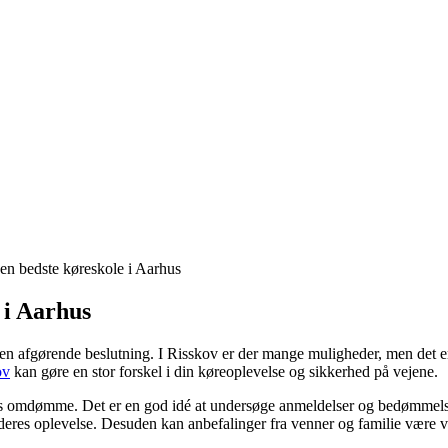
n bedste køreskole i Aarhus
 i Aarhus
e en afgørende beslutning. I Risskov er der mange muligheder, men det er
ov
kan gøre en stor forskel i din køreoplevelse og sikkerhed på vejene.
ens omdømme. Det er en god idé at undersøge anmeldelser og bedømmelser f
 deres oplevelse. Desuden kan anbefalinger fra venner og familie være v