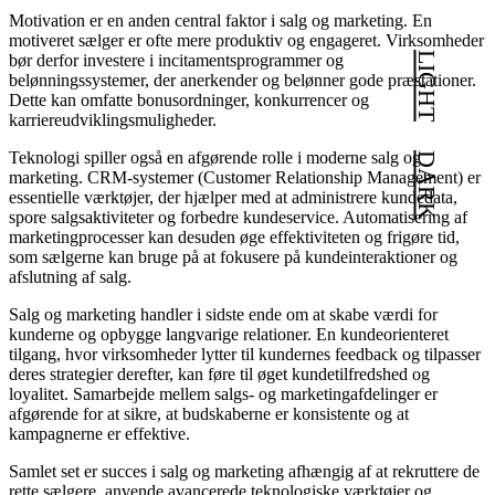
Motivation er en anden central faktor i salg og marketing. En
motiveret sælger er ofte mere produktiv og engageret. Virksomheder
LIGHT
bør derfor investere i incitamentsprogrammer og
belønningssystemer, der anerkender og belønner gode præstationer.
Dette kan omfatte bonusordninger, konkurrencer og
karriereudviklingsmuligheder.
Teknologi spiller også en afgørende rolle i moderne salg og
DARK
marketing. CRM-systemer (Customer Relationship Management) er
essentielle værktøjer, der hjælper med at administrere kundedata,
spore salgsaktiviteter og forbedre kundeservice. Automatisering af
marketingprocesser kan desuden øge effektiviteten og frigøre tid,
som sælgerne kan bruge på at fokusere på kundeinteraktioner og
afslutning af salg.
Salg og marketing handler i sidste ende om at skabe værdi for
kunderne og opbygge langvarige relationer. En kundeorienteret
tilgang, hvor virksomheder lytter til kundernes feedback og tilpasser
deres strategier derefter, kan føre til øget kundetilfredshed og
loyalitet. Samarbejde mellem salgs- og marketingafdelinger er
afgørende for at sikre, at budskaberne er konsistente og at
kampagnerne er effektive.
Samlet set er succes i salg og marketing afhængig af at rekruttere de
rette sælgere, anvende avancerede teknologiske værktøjer og