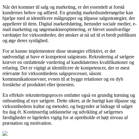
Når det kommer til salg og marketing, er det essentielt at forstå
kundernes behov og adfærd. En grundig markedsundersøgelse kan
hjælpe med at identificere målgrupper og tilpasse salgsstrategier, der
appellerer til dem. Digital markedsføring, herunder sociale medier, e-
mail marketing og søgemaskineoptimering, er blevet uundværlige
værktøjer for virksomheder, der ønsker at nå ud til et bredt publikum
og øge deres synlighed.
For at kunne implementere disse strategier effektivt, er det
nødvendigt at have et kompetent salgsteam. Rekruttering af sælgere
kræver en omfattende vurdering af kandidaternes kvalifikationer og
erfaring. Det er vigtigt at identificere de kompetencer, der er mest
relevante for virksomhedens salgsprocesser, såsom
kommunikationsevner, evnen til at bygge relationer og en dyb
forståelse af produktet eller tjenesten.
En effektiv rekrutteringsproces omfatter også en grundig træning og
onboarding af nye sælgere. Dette sikrer, at de hurtigt kan tilpasse sig
virksomhedens kultur og metoder, og begynder at bidrage til salget
fra dag ét. Kontinuerlig uddannelse og udvikling af sælgernes
færdigheder er ligeledes vigtig for at opretholde et højt niveau af
præstation og motivation.