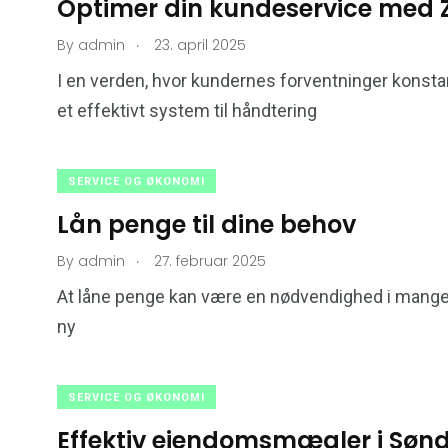
Optimer din kundeservice med 
.
By
admin
23. april 2025
I en verden, hvor kundernes forventninger konstan
et effektivt system til håndtering
SERVICE OG ØKONOMI
Lån penge til dine behov
.
By
admin
27. februar 2025
At låne penge kan være en nødvendighed i mange s
ny
SERVICE OG ØKONOMI
Effektiv ejendomsmægler i Sønd