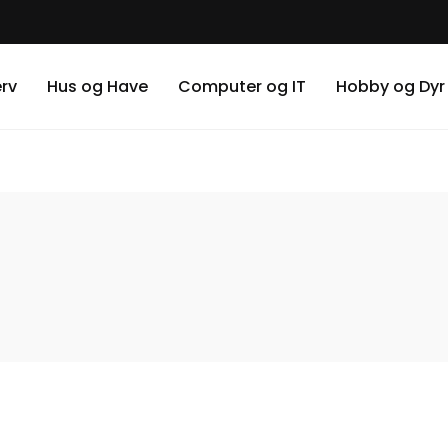
erv
Hus og Have
Computer og IT
Hobby og Dyr