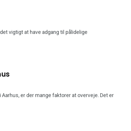
23
8
det vigtigt at have adgang til pålidelige
Service og
dhed
Shopping og deals
Økonomi
hus
 i Aarhus, er der mange faktorer at overveje. Det er
r