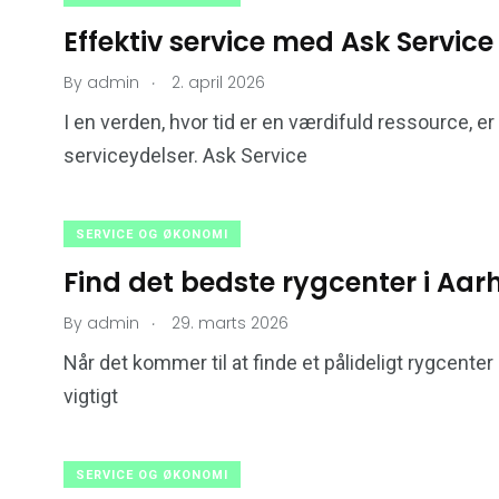
Effektiv service med Ask Service
.
By
admin
2. april 2026
40
7
32
I en verden, hvor tid er en værdifuld ressource, er 
serviceydelser. Ask Service
us og Have
Kunst og kultur
Mad og Sun
SERVICE OG ØKONOMI
Find det bedste rygcenter i Aar
.
By
admin
29. marts 2026
31
0
7
Når det kommer til at finde et pålideligt rygcenter
tri og Erhverv
Musik
Nyhede
vigtigt
SERVICE OG ØKONOMI