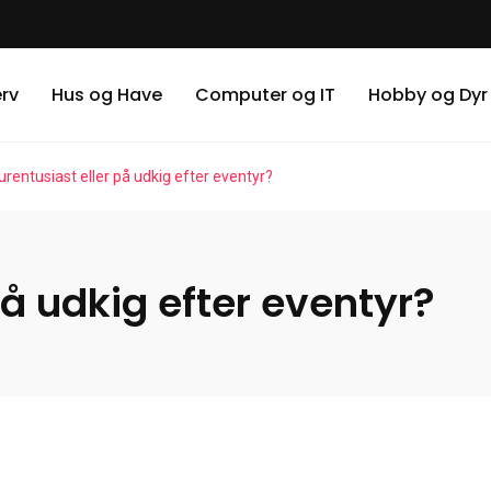
erv
Hus og Have
Computer og IT
Hobby og Dyr
urentusiast eller på udkig efter eventyr?
på udkig efter eventyr?