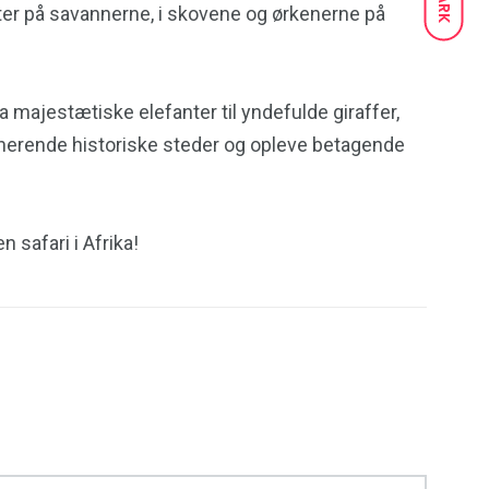
DARK
arter på savannerne, i skovene og ørkenerne på
a majestætiske elefanter til yndefulde giraffer,
cinerende historiske steder og opleve betagende
n safari i Afrika!