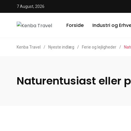
7 August, 2026
Forside
Industri og Erhv
Kenba Travel
/
Nyeste indlæg
/
Ferie og lejligheder
/
Nat
Naturentusiast eller 