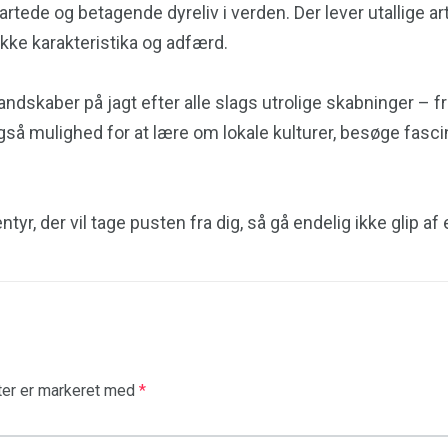
artede og betagende dyreliv i verden. Der lever utallige 
ke karakteristika og adfærd.
ndskaber på jagt efter alle slags utrolige skabninger – fr
også mulighed for at lære om lokale kulturer, besøge fas
r, der vil tage pusten fra dig, så gå endelig ikke glip af e
ter er markeret med
*