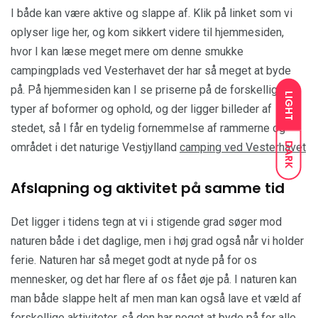
I både kan være aktive og slappe af. Klik på linket som vi
oplyser lige her, og kom sikkert videre til hjemmesiden,
hvor I kan læse meget mere om denne smukke
campingplads ved Vesterhavet der har så meget at byde
på. På hjemmesiden kan I se priserne på de forskellige
LIGHT
typer af boformer og ophold, og der ligger billeder af
stedet, så I får en tydelig fornemmelse af rammerne og
DARK
området i det naturige Vestjylland
camping ved Vesterhavet
Afslapning og aktivitet på samme tid
Det ligger i tidens tegn at vi i stigende grad søger mod
naturen både i det daglige, men i høj grad også når vi holder
ferie. Naturen har så meget godt at nyde på for os
mennesker, og det har flere af os fået øje på. I naturen kan
man både slappe helt af men man kan også lave et væld af
forskellige aktiviteter, så den har noget at byde på for alle,