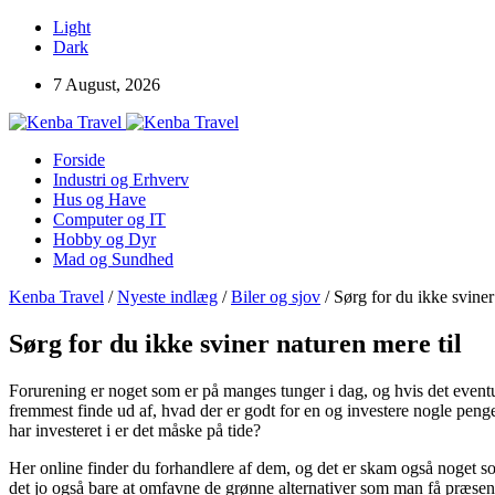
Light
Dark
7 August, 2026
Forside
Industri og Erhverv
Hus og Have
Computer og IT
Hobby og Dyr
Mad og Sundhed
Kenba Travel
/
Nyeste indlæg
/
Biler og sjov
/
Sørg for du ikke sviner
Sørg for du ikke sviner naturen mere til
Forurening er noget som er på manges tunger i dag, og hvis det event
fremmest finde ud af, hvad der er godt for en og investere nogle peng
har investeret i er det måske på tide?
Her online finder du forhandlere af dem, og det er skam også noget so
det jo også bare at omfavne de grønne alternativer som man få præsent