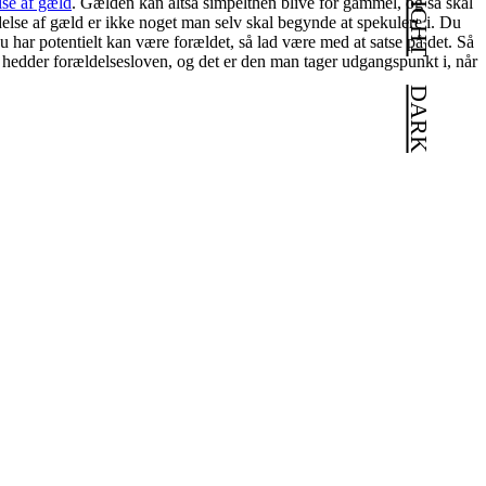
LIGHT
lse af gæld
. Gælden kan altså simpelthen blive for gammel, og så skal
else af gæld er ikke noget man selv skal begynde at spekulere i. Du
 du har potentielt kan være forældet, så lad være med at satse på det. Så
m hedder forældelsesloven, og det er den man tager udgangspunkt i, når
DARK