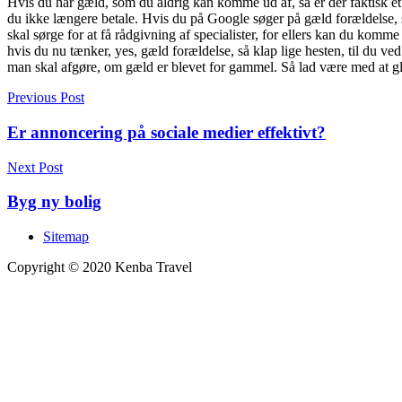
Hvis du har gæld, som du aldrig kan komme ud af, så er der faktisk et
du ikke længere betale. Hvis du på Google søger på gæld forældelse, 
skal sørge for at få rådgivning af specialister, for ellers kan du komme 
hvis du nu tænker, yes, gæld forældelse, så klap lige hesten, til du 
man skal afgøre, om gæld er blevet for gammel. Så lad være med at glæ
Previous Post
Er annoncering på sociale medier effektivt?
Next Post
Byg ny bolig
Sitemap
Copyright © 2020 Kenba Travel