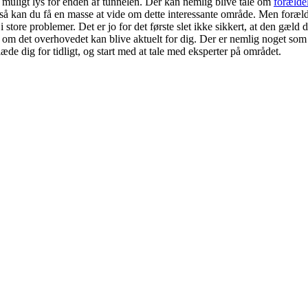
 muligt lys for enden af tunnelen. Der kan nemlig blive tale om
forælde
så kan du få en masse at vide om dette interessante område. Men foræld
i store problemer. Det er jo for det første slet ikke sikkert, at den gæld
ved om det overhovedet kan blive aktuelt for dig. Der er nemlig noget so
de dig for tidligt, og start med at tale med eksperter på området.