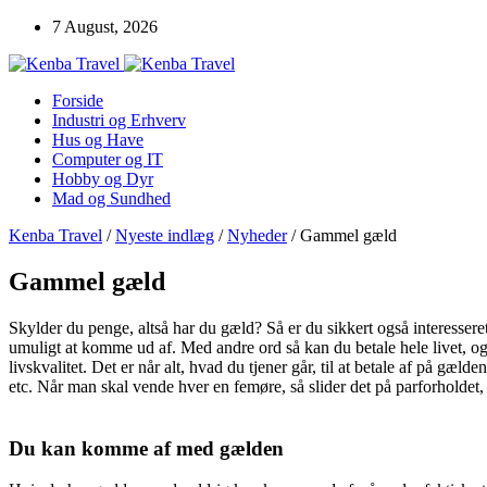
7 August, 2026
Forside
Industri og Erhverv
Hus og Have
Computer og IT
Hobby og Dyr
Mad og Sundhed
Kenba Travel
/
Nyeste indlæg
/
Nyheder
/
Gammel gæld
Gammel gæld
Skylder du penge, altså har du gæld? Så er du sikkert også interesser
umuligt at komme ud af. Med andre ord så kan du betale hele livet, og a
livskvalitet. Det er når alt, hvad du tjener går, til at betale af på gælden
etc. Når man skal vende hver en femøre, så slider det på parforholdet
Du kan komme af med gælden