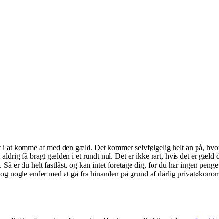
et i at komme af med den gæld. Det kommer selvfølgelig helt an på, hvo
ldrig få bragt gælden i et rundt nul. Det er ikke rart, hvis det er gæld 
. Så er du helt fastlåst, og kan intet foretage dig, for du har ingen penge ti
, og nogle ender med at gå fra hinanden på grund af dårlig privatøkonom