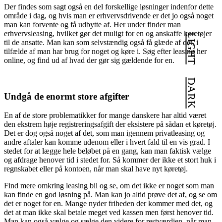
Der findes som sagt også en del forskellige løsninger indenfor dette
område i dag, og hvis man er erhvervsdrivende er det jo også noget
man kan forvente og få udbytte af. Her under finder man
erhvervsleasing, hvilket gør det muligt for en og anskaffe køretøjer
LIGHT
til de ansatte. Man kan som selvstændig også få glæde af det, i
tilfælde af man har brug for noget og køre i. Søg efter leasing her
online, og find ud af hvad der gør sig gældende for en.
DARK
Undgå de enormt store afgifter
En af de store problematikker for mange danskere har altid været
den ekstrem høje registreringsafgift der eksistere på sådan et køretøj.
Det er dog også noget af det, som man igennem privatleasing og
andre aftaler kan komme udenom eller i hvert fald til en vis grad. I
stedet for at lægge hele beløbet på en gang, kan man faktisk vælge
og afdrage henover tid i stedet for. Så kommer der ikke et stort huk i
regnskabet eller på kontoen, når man skal have nyt køretøj.
Find mere omkring leasing bil og se, om det ikke er noget som man
kan finde en god løsning på. Man kan jo altid prøve det af, og se om
det er noget for en. Mange nyder friheden der kommer med det, og
det at man ikke skal betale meget ved kassen men først henover tid.
Man kan også vælge og sælge den videre for restværdien, når man