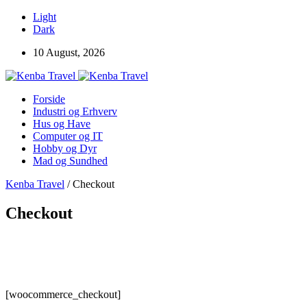
Light
Dark
10 August, 2026
Forside
Industri og Erhverv
Hus og Have
Computer og IT
Hobby og Dyr
Mad og Sundhed
Kenba Travel
/
Checkout
Checkout
[woocommerce_checkout]